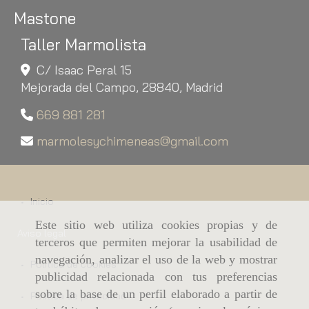
Mastone
Taller Marmolista
C/ Isaac Peral 15
Mejorada del Campo,
28840,
Madrid
669 881 281
marmolesychimeneas
gmail.com
Inicio
Este sitio web utiliza cookies propias y de
Aviso legal
terceros que permiten mejorar la usabilidad de
navegación, analizar el uso de la web y mostrar
Política de cookies
publicidad relacionada con tus preferencias
sobre la base de un perfil elaborado a partir de
Política de privacidad