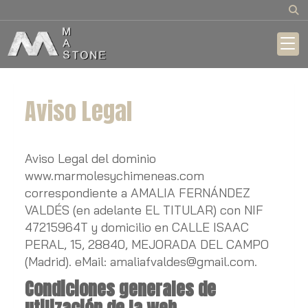
Aviso Legal
Aviso Legal del dominio
www.marmolesychimeneas.com
correspondiente a
AMALIA FERNÁNDEZ
VALDÉS
(en adelante EL TITULAR) con
NIF
47215964T
y domicilio en
CALLE ISAAC
PERAL, 15
,
28840
,
MEJORADA DEL CAMPO
(
Madrid
). eMail:
amaliafvaldes@gmail.com
.
Condiciones generales de
utilización de la web